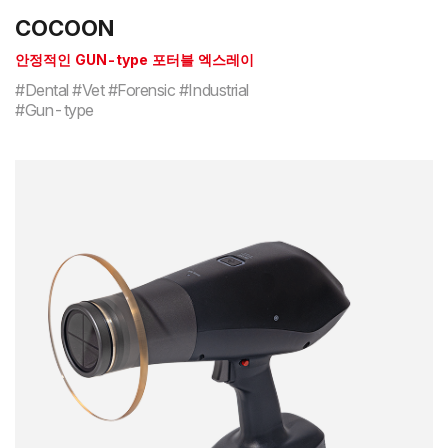
COCOON
안정적인 GUN-type 포터블 엑스레이
#Dental #Vet #Forensic #Industrial
#Gun-type